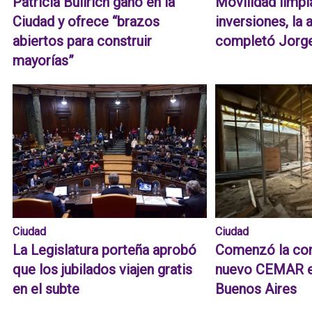
Patricia Bullrich ganó en la
Movilidad limpi
Ciudad y ofrece “brazos
inversiones, la
abiertos para construir
completó Jorge
mayorías”
Ciudad
Ciudad
La Legislatura porteña aprobó
Comenzó la con
que los jubilados viajen gratis
nuevo CEMAR en
en el subte
Buenos Aires