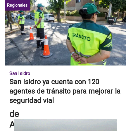
8
Regionales
avanza
de
con
noviembre
la
segunda
etapa
de
renovación
San Isidro
del
San Isidro ya cuenta con 120
agentes de tránsito para mejorar la
Centro
seguridad vial
Recreativo
de
Adultos