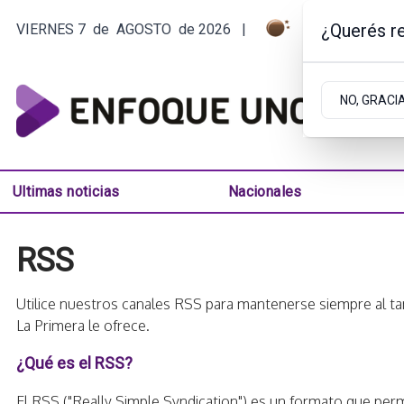
¿Querés re
VIERNES 7
de
AGOSTO
de 2026
|
9.1ºC | ARGEN
NO, GRACI
Ultimas noticias
Nacionales
RSS
Utilice nuestros canales RSS para mantenerse siempre al ta
La Primera le ofrece.
¿Qué es el RSS?
El RSS ("Really Simple Syndication") es un formato que perm