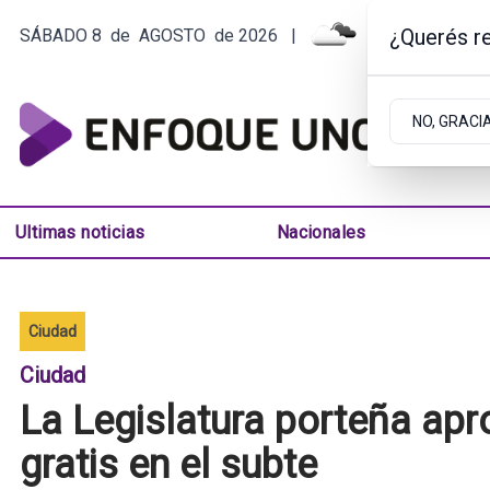
¿Querés re
SÁBADO 8
de
AGOSTO
de 2026
|
7.7ºC | ARGEN
NO, GRACI
Ultimas noticias
Nacionales
Ciudad
Ciudad
La Legislatura porteña apr
gratis en el subte