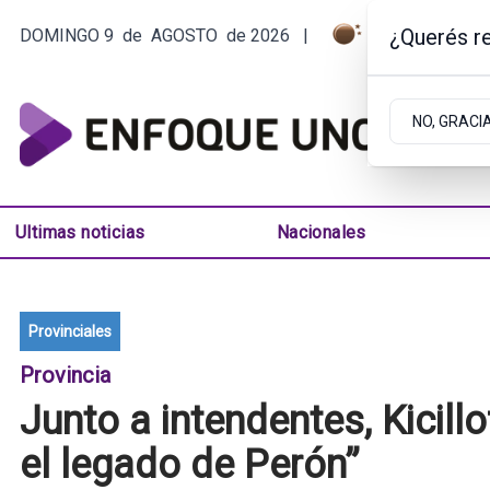
¿Querés re
DOMINGO 9
de
AGOSTO
de 2026
|
5.7ºC | ARGE
NO, GRACI
Ultimas noticias
Nacionales
Provinciales
Provincia
Junto a intendentes, Kicill
el legado de Perón”