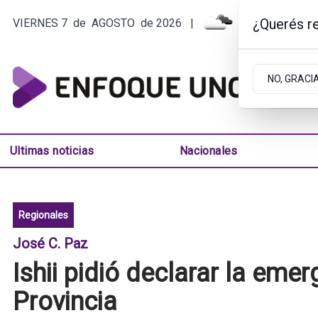
¿Querés re
VIERNES 7
de
AGOSTO
de 2026
|
6.7ºC | ARGEN
NO, GRACI
Ultimas noticias
Nacionales
Regionales
José C. Paz
Ishii pidió declarar la emer
Provincia