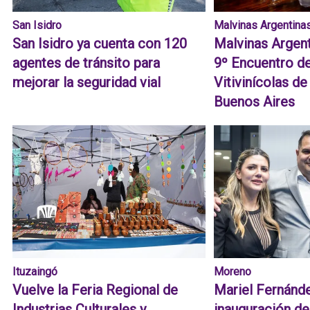
San Isidro
Malvinas Argentina
San Isidro ya cuenta con 120
Malvinas Argent
agentes de tránsito para
9º Encuentro d
mejorar la seguridad vial
Vitivinícolas de
Buenos Aires
Ituzaingó
Moreno
Vuelve la Feria Regional de
Mariel Fernánd
Industrias Culturales y
inauguración d