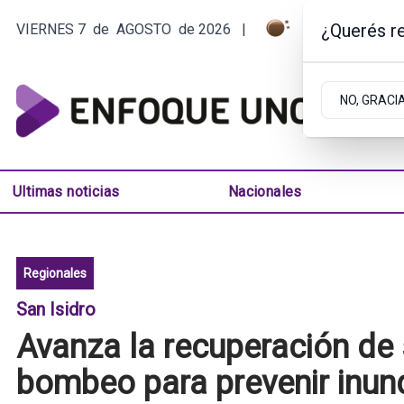
¿Querés re
VIERNES 7
de
AGOSTO
de 2026
|
6.2ºC | ARGEN
NO, GRACI
Ultimas noticias
Nacionales
Regionales
San Isidro
Avanza la recuperación de 
bombeo para prevenir inun