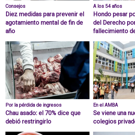
Consejos
A los 54 años
Diez medidas para prevenir el
Hondo pesar po
agotamiento mental de fin de
del Derecho por
año
fallecimiento d
Por la pérdida de ingresos
En el AMBA
Chau asado: el 70% dice que
Se viene una nu
debió restringirlo
colegios priva