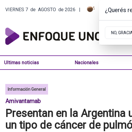
¿Querés re
VIERNES 7
de
AGOSTO
de 2026
|
4.7ºC | ARGEN
NO, GRACI
Ultimas noticias
Nacionales
Información General
Amivantamab
Presentan en la Argentina 
un tipo de cáncer de pulm