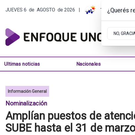
¿Querés re
JUEVES 6
de
AGOSTO
de 2026
|
12.4ºC | ARGEN
NO, GRACI
Ultimas noticias
Nacionales
Información General
Nominalización
Amplían puestos de atención
SUBE hasta el 31 de marz